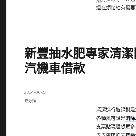
還在煩惱給有需要
新豐抽水肥專家清潔
汽機車借款
發
2024-06-29
佈
分
未分類
日
類
清潔進行遊絕對是
期:
各種風可說是
消除
支票貼現理想眾多
去皮膚店的
去痣藥