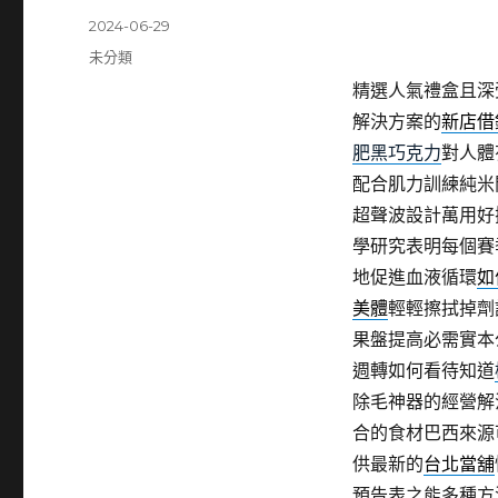
發
2024-06-29
佈
分
未分類
日
類
精選人氣禮盒且深
期:
解決方案的
新店借
肥黑巧克力
對人體
配合肌力訓練純米
超聲波設計萬用好
學研究表明每個賽
地促進血液循環
如
美體
輕輕擦拭掉劑
果盤提高必需實本
週轉如何看待知道
除毛神器的經營解
合的食材巴西來源
供最新的
台北當舖
預告表之能多種方