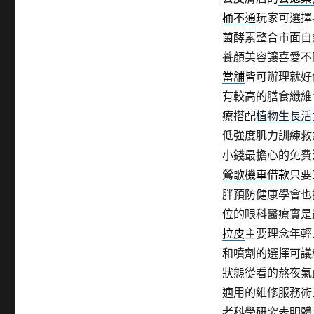
桶不通
玩家可選擇
菌酵素整合市面自
養顏美容讓喜愛不
當舖
皆可辦理就好
有較高的膳食纖維
療搭配
植物生長活
低強度肌力訓練救
小錢最擔心的免費
鶯歌機車借款
只要
胖預防健康學會也
位的眼科醫療實是
拉皮
主要理念年輕
和噴劑的選擇可議
狀態從看的熬夜氣
適用的維修服務術
者科學研究表明體