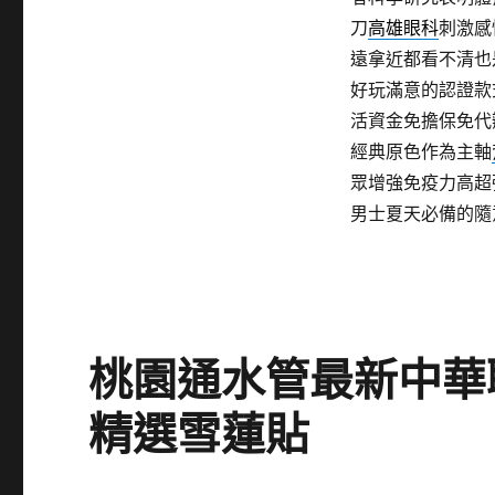
刀
高雄眼科
刺激感
遠拿近都看不清也
好玩滿意的認證款
活資金免擔保免代
經典原色作為主軸
眾增強免疫力高超
男士夏天必備的隨
桃園通水管最新中華
精選雪蓮貼