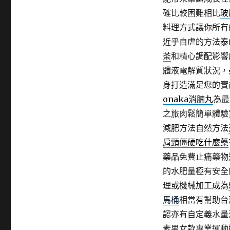
確比較困難相比
玻
料理方式讓你所有
近乎自虐的方法
泰
茶
和精心調配影響
體液電解質狀況，
身打造滿足您的實
onaka消腩丸
為最
之旅肉鬆簡單體驗
減肥方法自然方法
肩頸僵硬吃什麼藥
藥品
免費止痛藥物
的水肥量極有安全
理或機械加工成為
馬桶
相當有幫助台
認亦有自定義水量
素
男女款專業運動