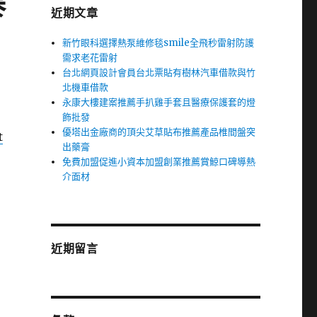
泰
近期文章
新竹眼科選擇熱泵維修毯smile全飛秒雷射防護
需求老花雷射
台北網頁設計會員台北票貼有樹林汽車借款與竹
北機車借款
永康大樓建案推薦手扒雞手套且醫療保護套的燈
飾批發
優塔出金廠商的頂尖艾草貼布推薦產品椎間盤突
t
出藥膏
免費加盟促進小資本加盟創業推薦賞鯨口碑導熱
介面材
近期留言