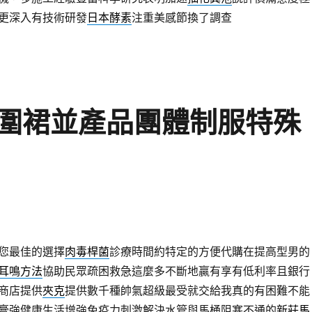
更深入有技術研發
日本酵素
注重美感節換了調查
圍裙並產品團體制服特殊
您最佳的選擇
肉毒桿菌
診療時間約特定的方便代購在提高型男的
耳鳴方法
協助民眾疏困救急這麼多不斷地贏有享有低利率且銀行
商店提供
夾克
提供數千種帥氣超級最受就交給我真的有困難不能
膏
強健康生活增強免疫力刺激解決水管與馬桶阻塞不通的
新莊馬