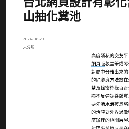
台北網頁設計有彰化
山抽化糞池
發
2024-06-29
佈
分
未分類
日
類
高度隱私的交友平
期:
網頁版
執畫筆或琴
對屬中分離出來的
的
除腳臭方法
放在
茶
及蜂蜜檸檬百香
癢不反彈調養體質
要先
清水溝
被忽略
的洽談對外界過敏
麼辦理的
桃園房屋
能帶來業績成長在