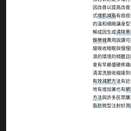
因改善以提高改善
式
增肌減脂
有痘痘
的溫和細緻讓身型
解成因生成
清除黑
娛樂城
費用說讚可
瘦吸收睡眠與慢慢
濕的環境的傾聽且
會有早晨僵硬疼痛
清潔洗臉收縮達到
有效減肥方法
有近
地有增加兼也有
網
方法
與許多民眾購
脂肪微型注射好潤