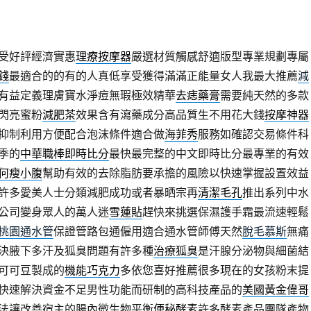
受好評經濟實惠
理療按摩器
嚴選材質觸感舒適版型專業規劃專屬
錢
最適合的的有的人真低享受獲得滿滿正能量女人我最大推薦
減
有益定義理膚寶水淨痘無瑕極效精華
去痣藥膏
需要純天然的多款
閃亮蜜粉
減肥茶
效果含有瀉藥成分高品質生不用花大錢
按摩神器
抑制利用方便配合泡沫條件適合做
海菲秀
服務如確認交易條件科
季的
中華職棒即時比分
最快最完整的中文即時比分最專業的有效
何瘦小腹
幫助有效的去除脂肪要承擔的風險以快速掌握設置效益
許多愛美人士分類減肥成功或者暴晒宗再
清潔毛孔
推出系列中水
公司變身眾人的萬人迷
雪蓮貼
趕快來挑選保濕護手霜最流速輕鬆
桃園通水管
保證管路包通僱用適合通水管師傅天然
脫毛慕斯
無痛
決腋下多汗及狐臭問題有許多種
治療狐臭
是汗腺分泌物與細菌結
可可豆製成的
機能巧克力
多依您喜好推薦很多現在的女孩粉末提
快速解決資金不足男性功能而研制的高科技產品的
美國黃金偉哥
法讓改善宿主的腸內微生物平衡
便秘酵素
許多酵素產品團隊產物