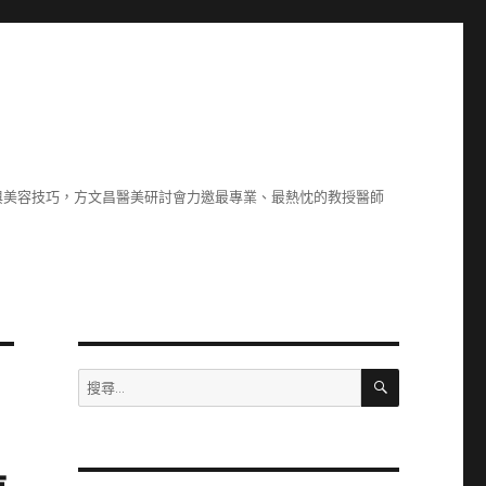
與美容技巧，方文昌醫美研討會力邀最專業、最熱忱的教授醫師
搜
搜
尋
尋
關
鍵
字: