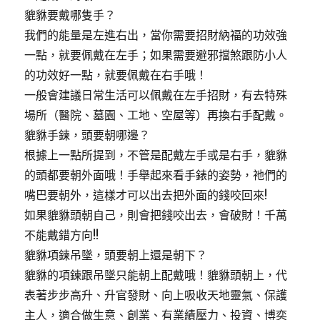
貔貅要戴哪隻手？
我們的能量是左進右出，當你需要招財納福的功效強
一點，就要佩戴在左手；如果需要避邪擋煞跟防小人
的功效好一點，就要佩戴在右手哦！
一般會建議日常生活可以佩戴在左手招財，有去特殊
場所（醫院、墓園、工地、空屋等）再換右手配戴。
貔貅手鍊，頭要朝哪邊？
根據上一點所提到，不管是配戴左手或是右手，貔貅
的頭都要朝外面哦！手舉起來看手錶的姿勢，祂們的
嘴巴要朝外，這樣才可以出去把外面的錢咬回來!
如果貔貅頭朝自己，則會把錢咬出去，會破財！千萬
不能戴錯方向!!
貔貅項鍊吊墜，頭要朝上還是朝下？
貔貅的項鍊跟吊墜只能朝上配戴哦！貔貅頭朝上，代
表著步步高升、升官發財、向上吸收天地靈氣、保護
主人，適合做生意、創業、有業績壓力、投資、博奕