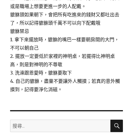
或是職場上想要更進一步的人配戴。
貔貅頭如果朝下，會把所有吃進來的錢財又都吐出去
了，所以記得貔貅頭千萬不可以向下配戴哦
貔貅禁忌
1. 拿下來擺放時，貔貅的嘴巴一樣要朝房間的大門，
不可以朝自己
2. 擺放一定要低於家裡的神明桌，若擺得比神明桌
高，則是對神明的不尊敬
3. 洗澡跟恩愛時，貔貅要取下
4. 自己的貔貅，盡量不要讓外人觸摸；若真的意外觸
摸到，記得要淨化消磁。
搜
搜
尋
尋