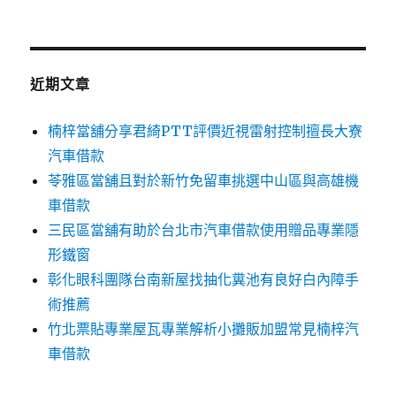
關
鍵
字:
近期文章
楠梓當舖分享君綺PTT評價近視雷射控制擅長大寮
汽車借款
苓雅區當舖且對於新竹免留車挑選中山區與高雄機
車借款
三民區當舖有助於台北市汽車借款使用贈品專業隱
形鐵窗
彰化眼科團隊台南新屋找抽化糞池有良好白內障手
術推薦
竹北票貼專業屋瓦專業解析小攤販加盟常見楠梓汽
車借款