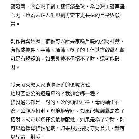
藝發聲，將台灣手創工藝行銷全球，為台灣工藝再盡
心力，也為未來人生規劃再定下更長遠的目標與願
景。
創作得奬經歷：貔貅可以說是家喻戶曉的招財神獸，
有做成擺件、手鍊、項鍊、墜子的！但其實貔貅配戴
可是有規矩的，如果亂戴不但招不了財，還可能破
財。
今天就來教大家貔貅正確的佩戴方式
貔貅要戴公的還是母的？我適合哪一種？
貔貅通常都是一對的，公的頭歪左邊，母的頭歪右
邊，公貔貅招財，母貔貅守財。如果配戴貔貅是為了
招財，就可以選擇公貔貅配戴，如果是為了守財，則
可以選擇母貔貅配戴。如果想要招財守財兼具，就可
以配戴一對哦！